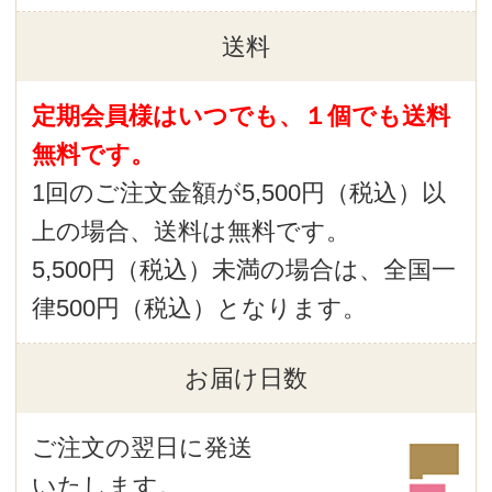
す。あらかじめご了承ください。
(2) キャンセル
キャンセルは開催日の７日前までにマイ
ページまたはお客様センターにて手続き
をして下さい。
直前のキャンセルの場合はキャンセル料
をいただく場合がございます。
マイページ：
https://www.saysay.co.jp/account/my_page_login
Say お客様センター
TEL：0120-288-653 受付時間 9:00～
11:15/12:00～16:00（日曜・祝日はお休
み）
Mail：support@saysay.online
※年末年始等お休みをいただくことがありま