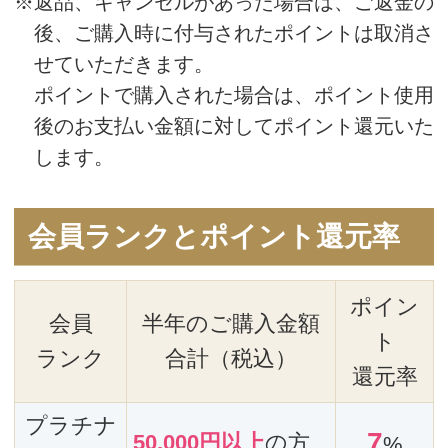
ご注文の商品名、数量）をご記入の上、
お申し込みください。
〒104-0061
東京都中央区銀座2-12-12 深山ビル7F
「Sayお客様センター」行
(5) Mail
注意事項(住所、お名前、ご注文の商品
名、数量)をご記入の上、お申し込みくだ
さい。
Sayお客様センターへお申込みくださ
い。Mail：support@saysay.online
お支払い方法
(1) 代金引換
商品お届け時、商品と引き換えに現金に