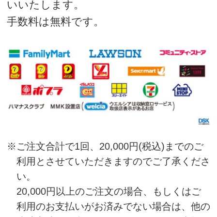
りますのであらかじめご了承ください。
※商品が「希望の商品と違う」あるいは「破損
や不具合がある」などの場合の返品・交換
は、当社が送料を負担いたします。
※お客様のご都合により返品・交換をご希望の
場合は、送料はお客様のご負担となります。
あらかじめご了承ください。
※ご注文後のキャンセルについては、Say お客
様センターにご連絡頂くタイミングが、出荷
（倉庫から物流会社に渡す）の前であれば配
送を止め、キャンセルすることが可能です
が、出荷後のキャンセルは承ることができま
せんので、商品到着後
Sayお客様センターにご連絡ください。
※返品・キャンセルに伴いお客様への返金が生
じた場合、速やかに対応いたしますが、お時
間がかかる場合もございますので、あらかじ
めご了承ください。
教室のご予約について