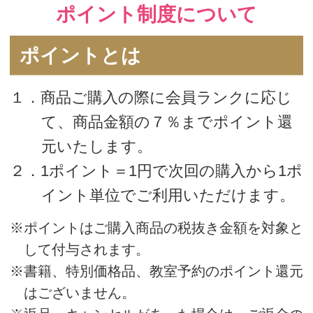
Say お客様センター
TEL：0120-288-653 受付時間 9:00～
11:15/12:00～16:00（日曜・祝日はお休
み）
Mail：support@saysay.online
※年末年始等お休みをいただくことがありま
す。あらかじめご了承ください。
(3) FAX
注意事項(住所、お名前、ご注文の商品
名、数量)をご記入の上、お申し込みくだ
さい。
Sayお客様センターへお申込みくださ
い。FAX：0800-555-0029
(4) はがき
官製はがきに必要事項（住所、お名前、