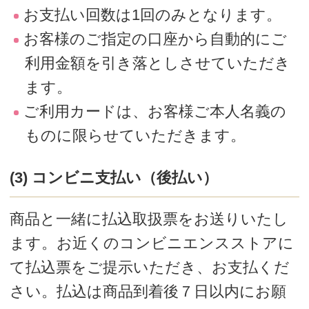
開梱し商品をお確かめください。
２．商品の製造および発送には万全の注
意を払っておりますが、不具合など
がありましたら、ご購入日から1ヶ月
以 内に Say お客様センターにご連絡
ください。
３．商品ご購入日から1ヶ月を超えての返
品・交換は承りかねますのでご了承
ください。
Say お客様センター
TEL：0120-288-653 受付時間 9:00～
11:15/12:00～16:00（日曜・祝日はお休
み）
Mail：support@saysay.online
※年末年始等お休みをいただくことがありま
す。あらかじめご了承ください。
※Say お客様センターにご連絡がなく返品され
た商品については、お受けできない場合もあ