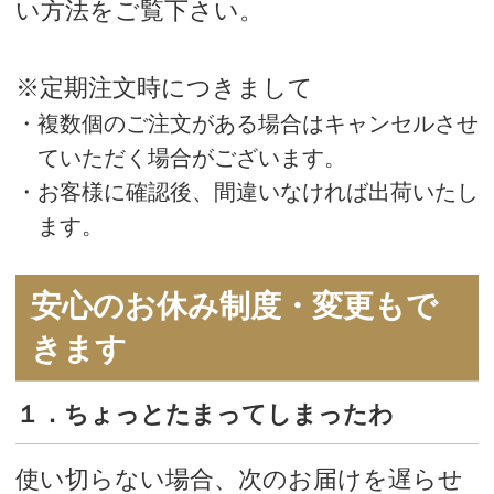
※年末年始等お休みをいただくことがありま
す。あらかじめご了承ください。
３．一緒に他の商品も届けてほしいわ
定期以外の商品を同梱して一緒にお届け
することも可能です。
インターネットまたはSayお客様センタ
ーでご注文下さいませ。
Say ホームページ：
https://www.saysay.co.jp/online_shop
Say お客様センター
TEL：0120-288-653 受付時間 9:00～
11:15/12:00～16:00（日曜・祝日はお休
み）
Mail：support@saysay.online