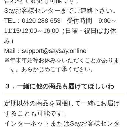
ポイントで購入された場合は、ポイント使用
後のお支払い金額に対してポイント還元いた
します。
会員ランクとポイント還元率
ポイン
会員
半年のご購入金額
ト
ランク
合計（税込）
還元率
プラチナ
7
50,000円以上
の方
%
会員
ゴールド
30,000円~49,999円
5
%
会員
の方
シルバー
5,000円~29,999円
3
%
会員
の方
レギュラ
1
ー
5,000円未満
の方
%