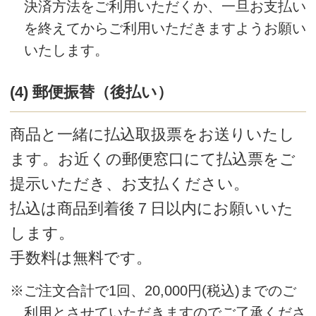
ご予約方法
(1) インターネット
Sayホームページでパソコン・スマート
フォンから24時間いつでもご予約いただ
けます。
http://www.saysay.co.jp/
(2) お電話
Say お客様センター
TEL：0120-288-653 受付時間 9:00～
11:15/12:00～16:00（日曜・祝日はお休
み）
Mail：support@saysay.online
※年末年始等お休みをいただくことがありま
す。あらかじめご了承ください。