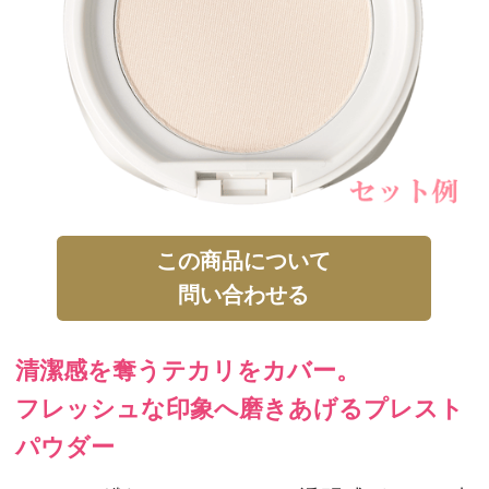
この商品について
問い合わせる
清潔感を奪うテカリをカバー。
フレッシュな印象へ磨きあげるプレスト
パウダー
パールの繊細なきらめきと、透明感がにじみ出
るような 適度な艶を纏うプレストパウダー。
清潔感の要である艶や透明感は残しながらテカ
リを抑え、 さらりとした上品な肌を演出しま
す。
肌をていねいに磨きあげるようになじませれ
ば、 うっとりするほど上質な艶肌へ。
日中、清潔肌をリタッチしたい時にもさっと纏
えます。
◎この商品は詰替用です。