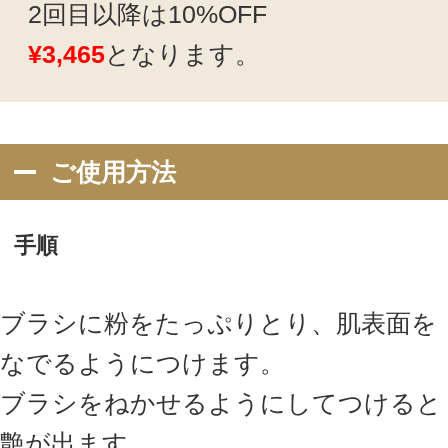
商品仕様
サイズ
5.5×5.5×0.5cm
配合成分
タルク、マイカ、ナイロン－１２、ホウケイ
酸（Ｃａ／Ｎａ）、ジメチコン、イソステア
リン酸グリセリズ、ステアリン酸Ｍｇ、ホホ
バ種子油、エチルヘキサン酸セチル、オクチ
ルドデカノール、アルミナ、（ＨＤＩ／トリ
メチロールヘキシルラクトン）クロスポリマ
ー、酸化チタン、アロエベラ葉エキス、ヤシ
油、酸化鉄、スクワラン、トコフェロール、