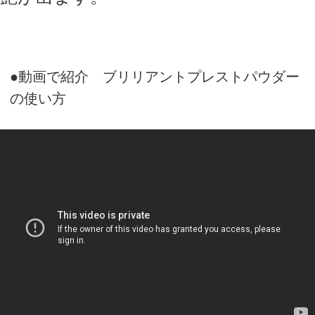
酸化スズ、水、シリカ、ＢＧ、オウゴン根エ
キス、カミツレ花エキス、ヒアルロン酸Ｎ
ａ、ダイズ種子エキス、セイヨウオオバコ種
子エキス
商品カテゴリ
スキンケア
ベースメイク
ポイントメイク
ツール
書籍