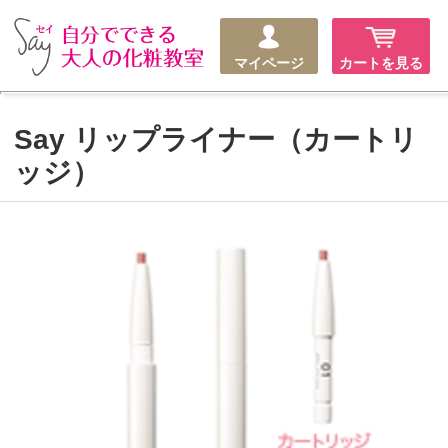
マイページ
カートを見る
Say リップライナー（カートリ
ッジ）