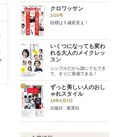
クロワッサン
2/25号
目標は５歳若見え！
、
ク
ス
いくつになっても変わ
れる大人のメイクレッ
ン
スン
メ
藻
シンプルだから誰にでもでき
て、すぐに実感できる！
ずっと美しい人のおし
ゃれスタイル
18年4月2日
出版社 : 集英社