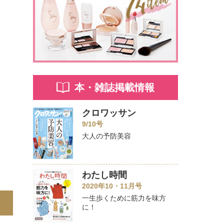
本・雑誌掲載情報
クロワッサン
9/10号
大人の予防美容
わたし時間
2020年10・11月号
一生歩くために筋力を味方
に！