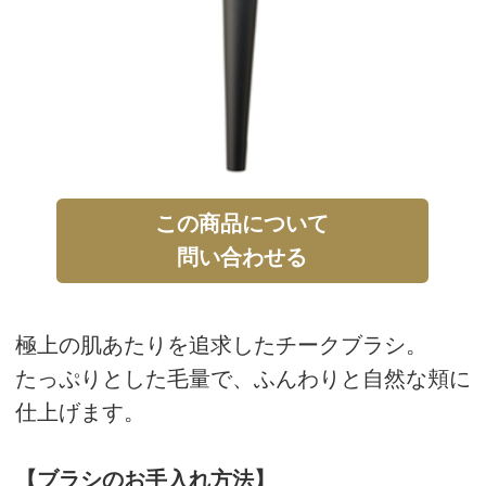
この商品について
問い合わせる
極上の肌あたりを追求したチークブラシ。
たっぷりとした毛量で、ふんわりと自然な頬に
仕上げます。
【ブラシのお手入れ方法】
ブラシはつねに清潔にしてお使いください。
中性洗剤または石けんを薄めたぬるま湯で軽く
洗い、よくすすいだ後、タオル等で軽く水気を
とり、やさしく形を整えた後に陰干しで乾かし
てください
Say チークブラシ
通常購入
商品番号：21185